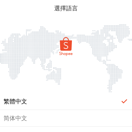
選擇語言
繁體中文
简体中文
頁面無法顯示