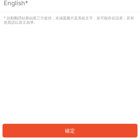
English*
發生錯誤！請登入並再試一次或回到主
頁。
* 自動翻譯結果由第三方提供，未涵蓋圖片及系統文字，並可能存在誤差，若有
差異請以原文為準。
登入
返回首頁
確定
ID: 37454d46ecd-c2c2-4b8d-8947-955fbeed0544