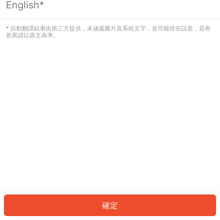
English*
發生錯誤！請登入並再試一次或回到主
頁。
* 自動翻譯結果由第三方提供，未涵蓋圖片及系統文字，並可能存在誤差，若有
差異請以原文為準。
登入
返回首頁
確定
ID: 81cb60af4f-c626-4fe8-a446-96765a9841d0