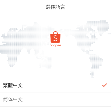
選擇語言
繁體中文
简体中文
頁面無法顯示