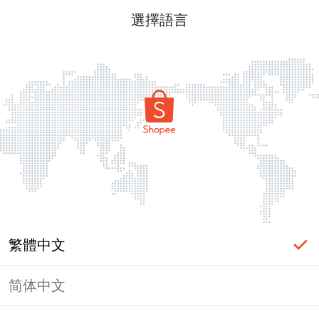
選擇語言
繁體中文
简体中文
頁面無法顯示