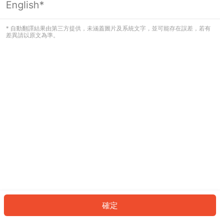
English*
發生錯誤！請登入並再試一次或回到主
頁。
* 自動翻譯結果由第三方提供，未涵蓋圖片及系統文字，並可能存在誤差，若有
差異請以原文為準。
登入
返回首頁
確定
ID: 8739ba3cdfc-566b-43dd-b3be-f687a250008e