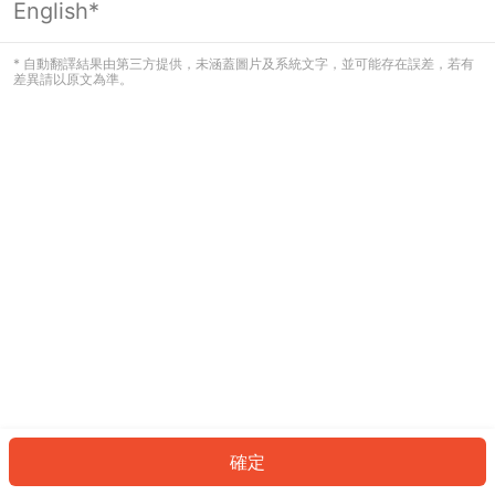
English*
發生錯誤！請登入並再試一次或回到主
頁。
* 自動翻譯結果由第三方提供，未涵蓋圖片及系統文字，並可能存在誤差，若有
差異請以原文為準。
登入
返回首頁
確定
ID: 918e7f4cc62-d03c-4634-9568-148242d12fc4