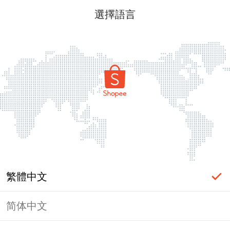
選擇語言
繁體中文
简体中文
頁面無法顯示