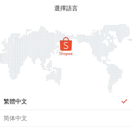
選擇語言
繁體中文
简体中文
頁面無法顯示