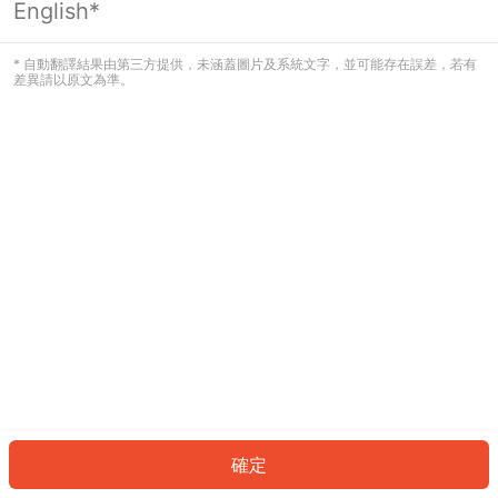
English*
發生錯誤！請登入並再試一次或回到主
頁。
* 自動翻譯結果由第三方提供，未涵蓋圖片及系統文字，並可能存在誤差，若有
差異請以原文為準。
登入
返回首頁
確定
ID: 5832ad9e36d-6080-451b-b7e9-51f490908d9e