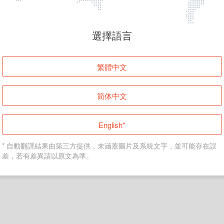
頁面無法顯示
選擇語言
發生錯誤！請登入並再試一次或回到主頁。
繁體中文
登入
简体中文
返回首頁
English*
* 自動翻譯結果由第三方提供，未涵蓋圖片及系統文字，並可能存在誤
差，若有差異請以原文為準。