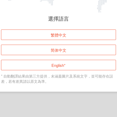
頁面無法顯示
選擇語言
發生錯誤！請登入並再試一次或回到主頁。
繁體中文
登入
简体中文
返回首頁
English*
* 自動翻譯結果由第三方提供，未涵蓋圖片及系統文字，並可能存在誤
差，若有差異請以原文為準。