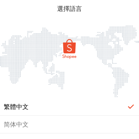
選擇語言
繁體中文
简体中文
頁面無法顯示