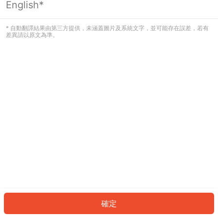
English*
發生錯誤！請登入並再試一次或回到主
頁。
* 自動翻譯結果由第三方提供，未涵蓋圖片及系統文字，並可能存在誤差，若有
差異請以原文為準。
登入
返回首頁
確定
ID: 21453aced41-01e9-4ae7-8a34-c44924f6175f