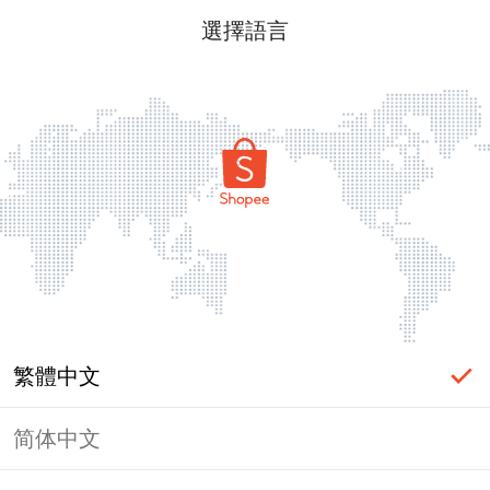
選擇語言
繁體中文
简体中文
頁面無法顯示