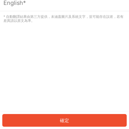
English*
發生錯誤！請登入並再試一次或回到主
頁。
* 自動翻譯結果由第三方提供，未涵蓋圖片及系統文字，並可能存在誤差，若有
差異請以原文為準。
登入
返回首頁
確定
ID: 478704383d5-aa13-4298-951e-c233867ca482