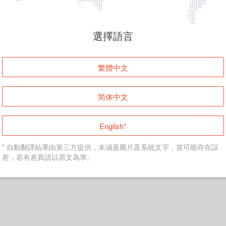
頁面無法顯示
選擇語言
發生錯誤！請登入並再試一次或回到主頁。
繁體中文
登入
简体中文
返回首頁
English*
* 自動翻譯結果由第三方提供，未涵蓋圖片及系統文字，並可能存在誤
差，若有差異請以原文為準。