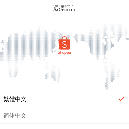
選擇語言
繁體中文
简体中文
頁面無法顯示