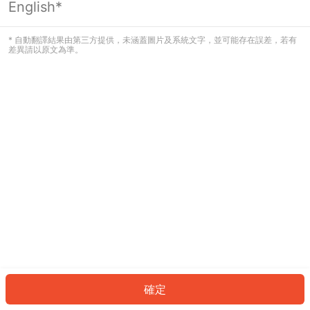
English*
發生錯誤！請登入並再試一次或回到主
頁。
* 自動翻譯結果由第三方提供，未涵蓋圖片及系統文字，並可能存在誤差，若有
差異請以原文為準。
登入
返回首頁
確定
ID: 706aa9b9c12-10cb-43dc-9226-0adbc2f9bfb4