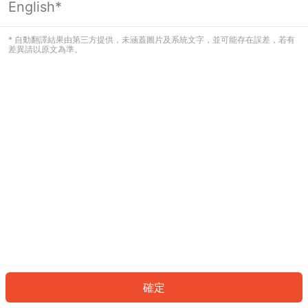
English*
發生錯誤！請登入並再試一次或回到主
頁。
* 自動翻譯結果由第三方提供，未涵蓋圖片及系統文字，並可能存在誤差，若有
差異請以原文為準。
登入
返回首頁
確定
ID: 151ca9786ec-87b5-4ed2-aec7-fe1680c8dafe