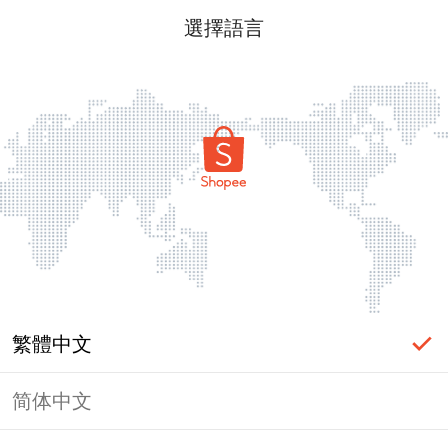
選擇語言
繁體中文
简体中文
頁面無法顯示