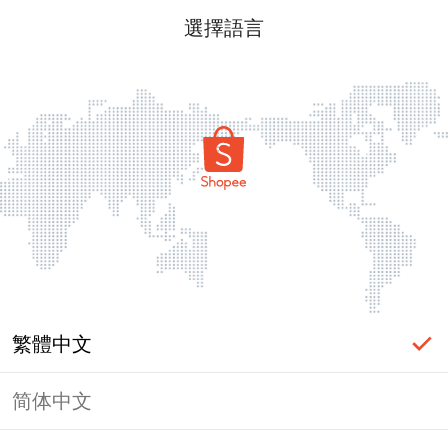
選擇語言
繁體中文
简体中文
頁面無法顯示