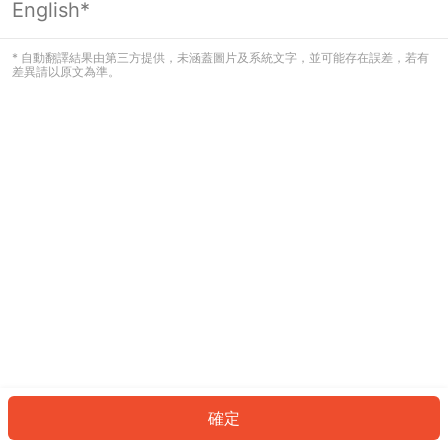
English*
發生錯誤！請登入並再試一次或回到主
頁。
* 自動翻譯結果由第三方提供，未涵蓋圖片及系統文字，並可能存在誤差，若有
差異請以原文為準。
登入
返回首頁
確定
ID: 13328f72af0-17e6-4ef8-9be8-1ca94fabe4e2