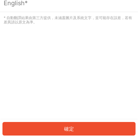
English*
發生錯誤！請登入並再試一次或回到主
頁。
* 自動翻譯結果由第三方提供，未涵蓋圖片及系統文字，並可能存在誤差，若有
差異請以原文為準。
登入
返回首頁
確定
ID: 450261c405f-b29a-4325-b063-68419c6e059d