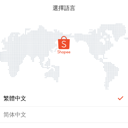
選擇語言
繁體中文
简体中文
頁面無法顯示