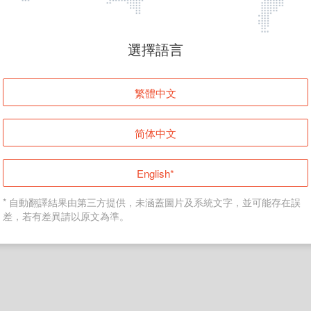
頁面無法顯示
選擇語言
發生錯誤！請登入並再試一次或回到主頁。
繁體中文
登入
简体中文
返回首頁
English*
* 自動翻譯結果由第三方提供，未涵蓋圖片及系統文字，並可能存在誤
差，若有差異請以原文為準。