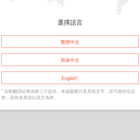
頁面無法顯示
選擇語言
發生錯誤！請登入並再試一次或回到主頁。
繁體中文
登入
简体中文
返回首頁
English*
* 自動翻譯結果由第三方提供，未涵蓋圖片及系統文字，並可能存在誤
差，若有差異請以原文為準。