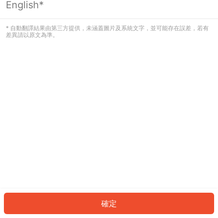
English*
發生錯誤！請登入並再試一次或回到主
頁。
* 自動翻譯結果由第三方提供，未涵蓋圖片及系統文字，並可能存在誤差，若有
差異請以原文為準。
登入
返回首頁
確定
ID: 968033ea2f4-b999-45e3-af8c-8b2df477c828