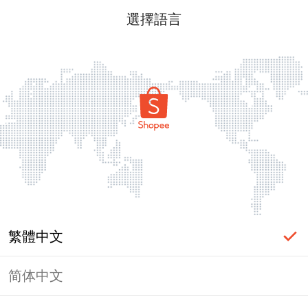
選擇語言
繁體中文
简体中文
頁面無法顯示