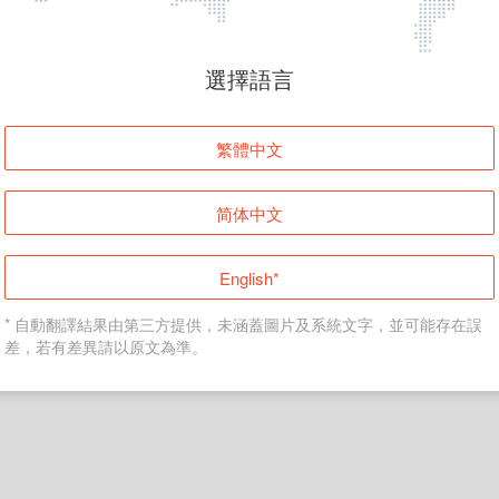
頁面無法顯示
選擇語言
發生錯誤！請登入並再試一次或回到主頁。
繁體中文
登入
简体中文
返回首頁
English*
* 自動翻譯結果由第三方提供，未涵蓋圖片及系統文字，並可能存在誤
差，若有差異請以原文為準。