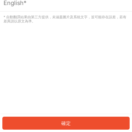
English*
發生錯誤！請登入並再試一次或回到主
頁。
* 自動翻譯結果由第三方提供，未涵蓋圖片及系統文字，並可能存在誤差，若有
差異請以原文為準。
登入
返回首頁
確定
ID: 307233c0b9f-8b84-42f3-b244-718bac83fc82