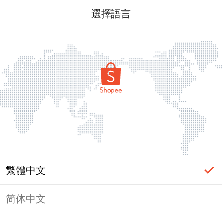
選擇語言
繁體中文
简体中文
頁面無法顯示