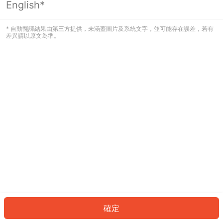
English*
發生錯誤！請登入並再試一次或回到主
頁。
* 自動翻譯結果由第三方提供，未涵蓋圖片及系統文字，並可能存在誤差，若有
差異請以原文為準。
登入
返回首頁
確定
ID: 864d91c168-73fe-42f2-abba-5346ff912f30