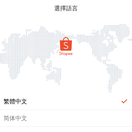
選擇語言
繁體中文
简体中文
頁面無法顯示