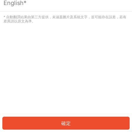
English*
發生錯誤！請登入並再試一次或回到主
頁。
* 自動翻譯結果由第三方提供，未涵蓋圖片及系統文字，並可能存在誤差，若有
差異請以原文為準。
登入
返回首頁
確定
ID: 115b81c0c2c-fdd3-4403-b0f7-cb27505444d4