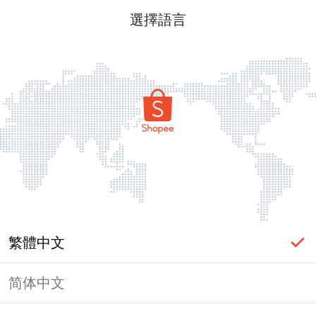
選擇語言
繁體中文
简体中文
頁面無法顯示