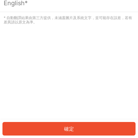
English*
發生錯誤！請登入並再試一次或回到主
頁。
* 自動翻譯結果由第三方提供，未涵蓋圖片及系統文字，並可能存在誤差，若有
差異請以原文為準。
登入
返回首頁
確定
ID: 2672851a383-f4c4-4abf-936e-b3d7825828a4