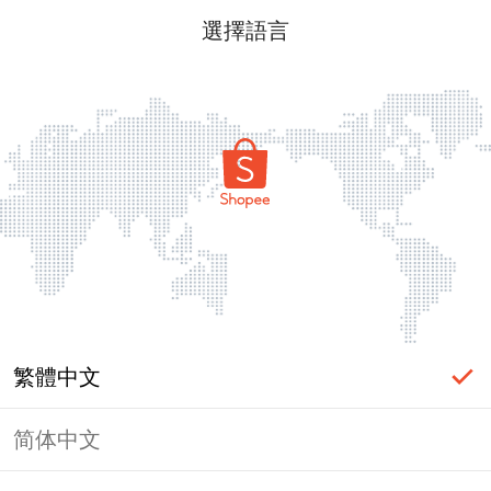
選擇語言
繁體中文
简体中文
頁面無法顯示