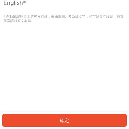
English*
發生錯誤！請登入並再試一次或回到主
頁。
* 自動翻譯結果由第三方提供，未涵蓋圖片及系統文字，並可能存在誤差，若有
差異請以原文為準。
登入
返回首頁
確定
ID: 42378fedcba-4f8c-45b3-a55a-231e453030f0