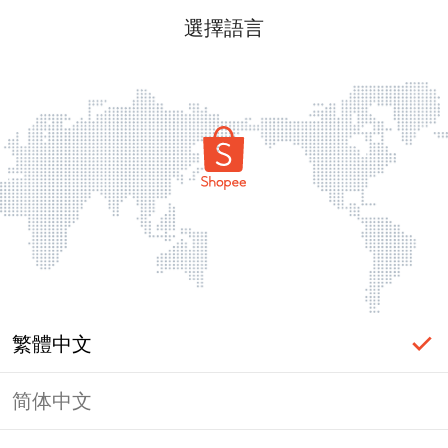
選擇語言
繁體中文
简体中文
頁面無法顯示