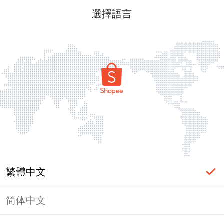
選擇語言
繁體中文
简体中文
頁面無法顯示