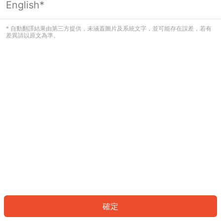
English*
發生錯誤！請登入並再試一次或回到主
頁。
* 自動翻譯結果由第三方提供，未涵蓋圖片及系統文字，並可能存在誤差，若有
差異請以原文為準。
登入
返回首頁
確定
ID: 327e3dde740-05db-427c-a577-07b775310ad6