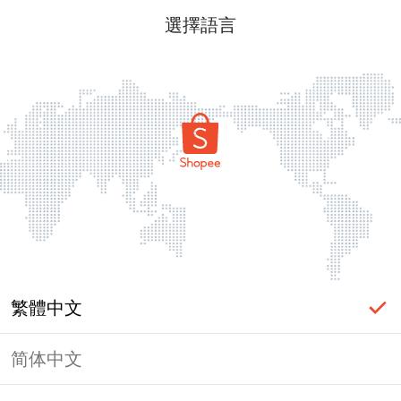
選擇語言
繁體中文
简体中文
頁面無法顯示