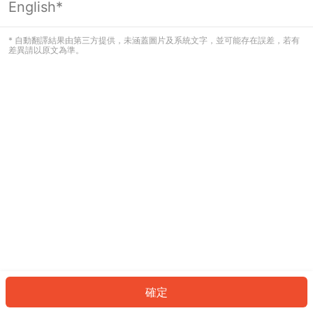
English*
發生錯誤！請登入並再試一次或回到主
頁。
* 自動翻譯結果由第三方提供，未涵蓋圖片及系統文字，並可能存在誤差，若有
差異請以原文為準。
登入
返回首頁
確定
ID: 763bb814ecb-b82f-4f60-9e6a-64d8b3d1d414