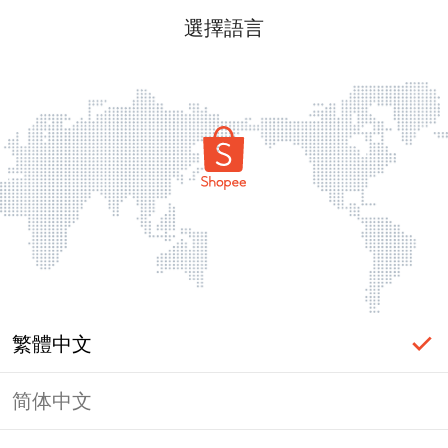
選擇語言
繁體中文
简体中文
頁面無法顯示