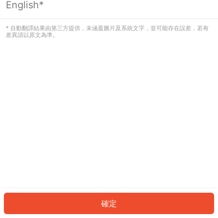
English*
發生錯誤！請登入並再試一次或回到主
頁。
* 自動翻譯結果由第三方提供，未涵蓋圖片及系統文字，並可能存在誤差，若有
差異請以原文為準。
登入
返回首頁
確定
ID: 15337d8db35-0ef4-4fe8-96e9-fbd8924ffc63