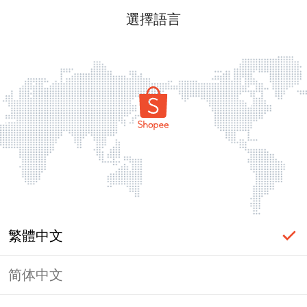
選擇語言
繁體中文
简体中文
頁面無法顯示