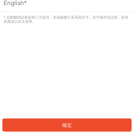
English*
發生錯誤！請登入並再試一次或回到主
頁。
* 自動翻譯結果由第三方提供，未涵蓋圖片及系統文字，並可能存在誤差，若有
差異請以原文為準。
登入
返回首頁
確定
ID: 7733650c756-deab-4a29-955c-093394e0300c