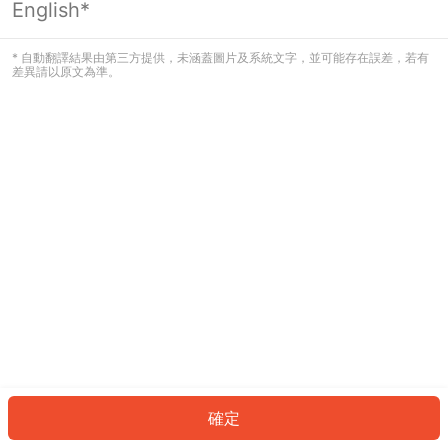
English*
發生錯誤！請登入並再試一次或回到主
頁。
* 自動翻譯結果由第三方提供，未涵蓋圖片及系統文字，並可能存在誤差，若有
差異請以原文為準。
登入
返回首頁
確定
ID: 266bbe1c9cd-bc2e-4f05-ba29-f032cadb1b85