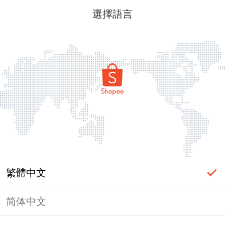
選擇語言
繁體中文
简体中文
頁面無法顯示