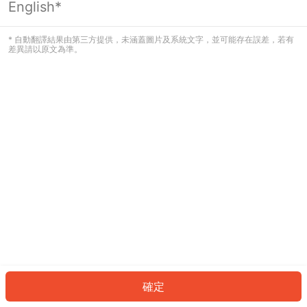
English*
發生錯誤！請登入並再試一次或回到主
頁。
* 自動翻譯結果由第三方提供，未涵蓋圖片及系統文字，並可能存在誤差，若有
差異請以原文為準。
登入
返回首頁
確定
ID: 804a96ff58a-b14b-497e-98d4-9fdc22e780c1