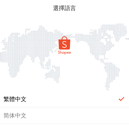
選擇語言
繁體中文
简体中文
頁面無法顯示