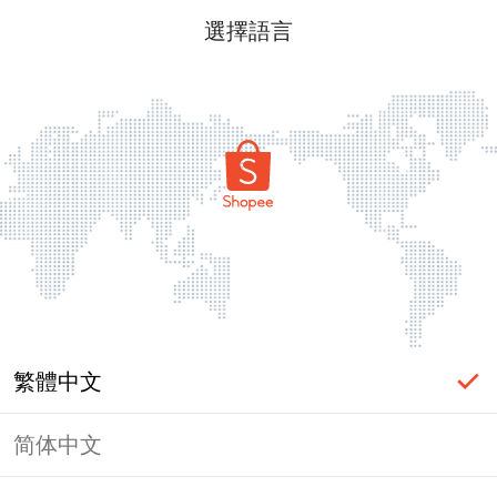
選擇語言
繁體中文
简体中文
頁面無法顯示