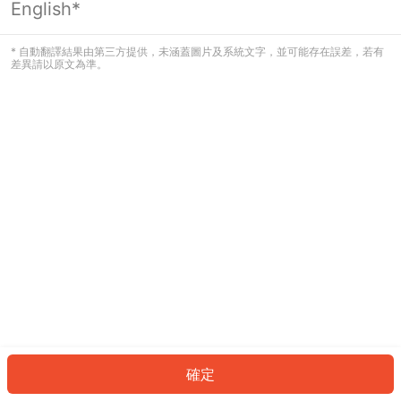
English*
發生錯誤！請登入並再試一次或回到主
頁。
* 自動翻譯結果由第三方提供，未涵蓋圖片及系統文字，並可能存在誤差，若有
差異請以原文為準。
登入
返回首頁
確定
ID: 485a5cc5441-5620-44a6-98a6-a731f10623de