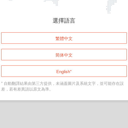
頁面無法顯示
選擇語言
發生錯誤！請登入並再試一次或回到主頁。
繁體中文
登入
简体中文
返回首頁
English*
* 自動翻譯結果由第三方提供，未涵蓋圖片及系統文字，並可能存在誤
差，若有差異請以原文為準。