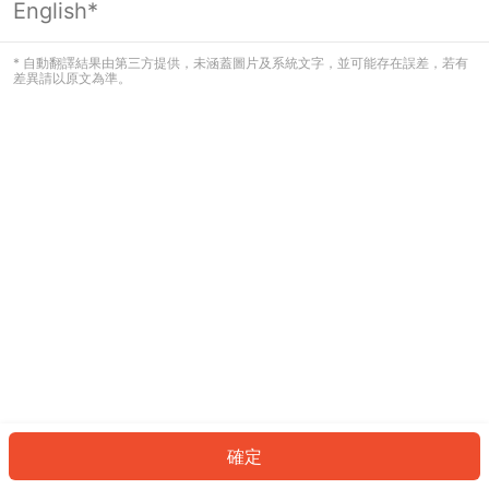
English*
發生錯誤！請登入並再試一次或回到主
頁。
* 自動翻譯結果由第三方提供，未涵蓋圖片及系統文字，並可能存在誤差，若有
差異請以原文為準。
登入
返回首頁
確定
ID: 6443d7938d5-55d1-42d0-a860-b128db4607e2