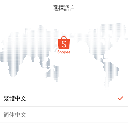
選擇語言
繁體中文
简体中文
頁面無法顯示