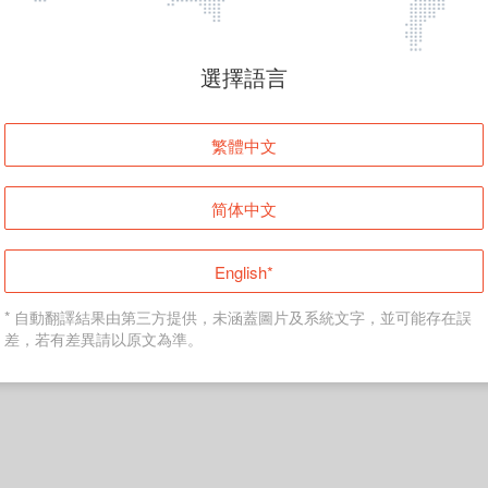
頁面無法顯示
選擇語言
發生錯誤！請登入並再試一次或回到主頁。
繁體中文
登入
简体中文
返回首頁
English*
* 自動翻譯結果由第三方提供，未涵蓋圖片及系統文字，並可能存在誤
差，若有差異請以原文為準。