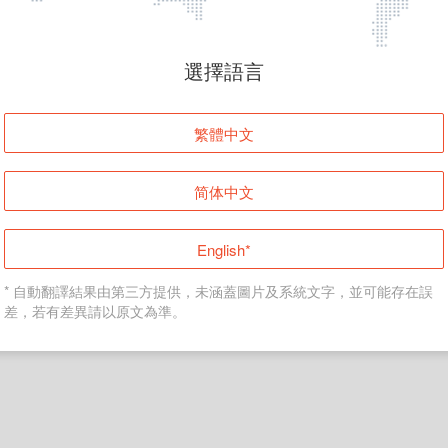
頁面無法顯示
選擇語言
發生錯誤！請登入並再試一次或回到主頁。
繁體中文
登入
简体中文
返回首頁
English*
* 自動翻譯結果由第三方提供，未涵蓋圖片及系統文字，並可能存在誤
差，若有差異請以原文為準。