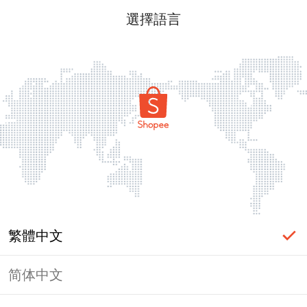
選擇語言
繁體中文
简体中文
頁面無法顯示