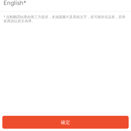
English*
發生錯誤！請登入並再試一次或回到主
頁。
* 自動翻譯結果由第三方提供，未涵蓋圖片及系統文字，並可能存在誤差，若有
差異請以原文為準。
登入
返回首頁
確定
ID: 6b99379fe-2e35-462e-9d0a-91b28e8517d7