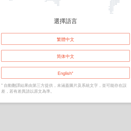
頁面無法顯示
選擇語言
發生錯誤！請登入並再試一次或回到主頁。
繁體中文
登入
简体中文
返回首頁
English*
* 自動翻譯結果由第三方提供，未涵蓋圖片及系統文字，並可能存在誤
差，若有差異請以原文為準。