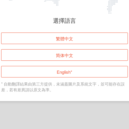
頁面無法顯示
選擇語言
發生錯誤！請登入並再試一次或回到主頁。
繁體中文
登入
简体中文
返回首頁
English*
* 自動翻譯結果由第三方提供，未涵蓋圖片及系統文字，並可能存在誤
差，若有差異請以原文為準。