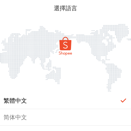
選擇語言
繁體中文
简体中文
頁面無法顯示