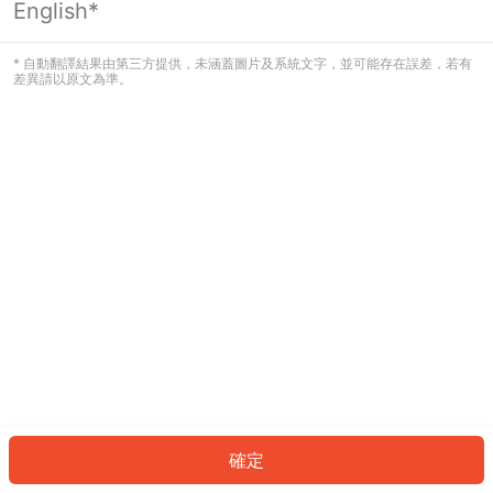
English*
發生錯誤！請登入並再試一次或回到主
頁。
* 自動翻譯結果由第三方提供，未涵蓋圖片及系統文字，並可能存在誤差，若有
差異請以原文為準。
登入
返回首頁
確定
ID: 35321350080-91d6-4578-bc06-b43d5ed014a4