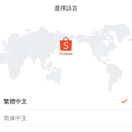
選擇語言
繁體中文
简体中文
頁面無法顯示