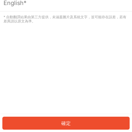
English*
發生錯誤！請登入並再試一次或回到主
頁。
* 自動翻譯結果由第三方提供，未涵蓋圖片及系統文字，並可能存在誤差，若有
差異請以原文為準。
登入
返回首頁
確定
ID: 43751ac73da-ce87-48bb-893e-e068ba044e15