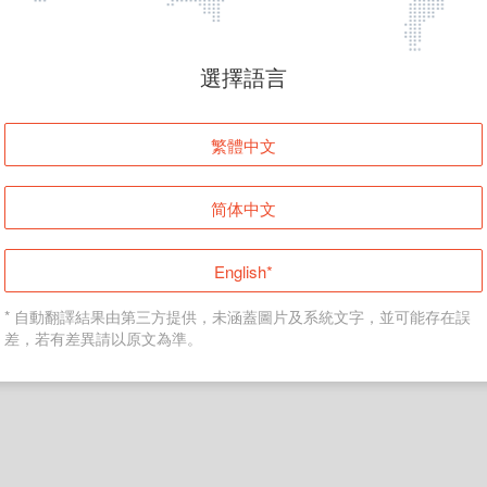
頁面無法顯示
選擇語言
發生錯誤！請登入並再試一次或回到主頁。
繁體中文
登入
简体中文
返回首頁
English*
* 自動翻譯結果由第三方提供，未涵蓋圖片及系統文字，並可能存在誤
差，若有差異請以原文為準。