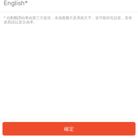
English*
發生錯誤！請登入並再試一次或回到主
頁。
* 自動翻譯結果由第三方提供，未涵蓋圖片及系統文字，並可能存在誤差，若有
差異請以原文為準。
登入
返回首頁
確定
ID: 33971cf700-11ee-4648-bc37-281070c050be