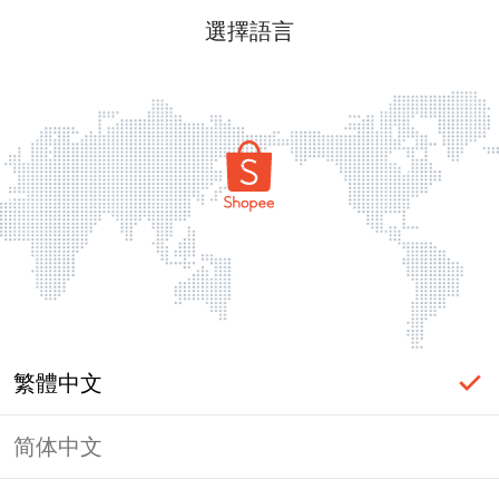
選擇語言
繁體中文
简体中文
頁面無法顯示