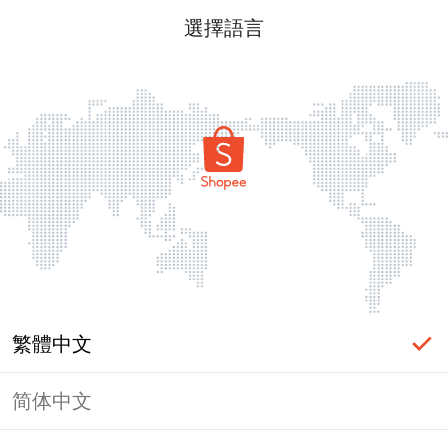
選擇語言
繁體中文
简体中文
頁面無法顯示