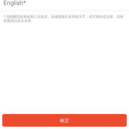
English*
發生錯誤！請登入並再試一次或回到主
頁。
* 自動翻譯結果由第三方提供，未涵蓋圖片及系統文字，並可能存在誤差，若有
差異請以原文為準。
登入
返回首頁
確定
ID: 91516d29223-6efc-46ea-98bf-d888e529cfed