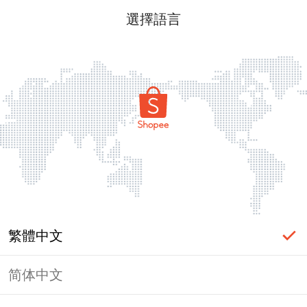
選擇語言
繁體中文
简体中文
頁面無法顯示