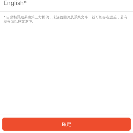
English*
發生錯誤！請登入並再試一次或回到主
頁。
* 自動翻譯結果由第三方提供，未涵蓋圖片及系統文字，並可能存在誤差，若有
差異請以原文為準。
登入
返回首頁
確定
ID: 5258391f828-95b7-4a3b-ac37-67b9b6a76308