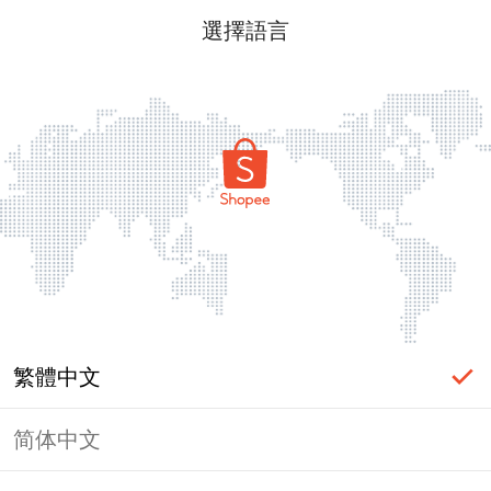
選擇語言
繁體中文
简体中文
頁面無法顯示