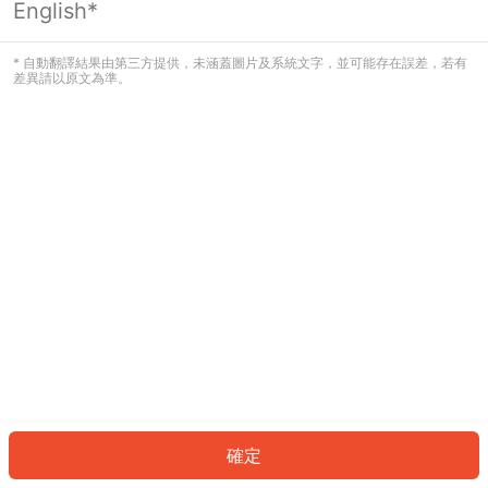
English*
發生錯誤！請登入並再試一次或回到主
頁。
* 自動翻譯結果由第三方提供，未涵蓋圖片及系統文字，並可能存在誤差，若有
差異請以原文為準。
登入
返回首頁
確定
ID: 750bf740fec-369e-45fa-ab7f-142f3be720b8