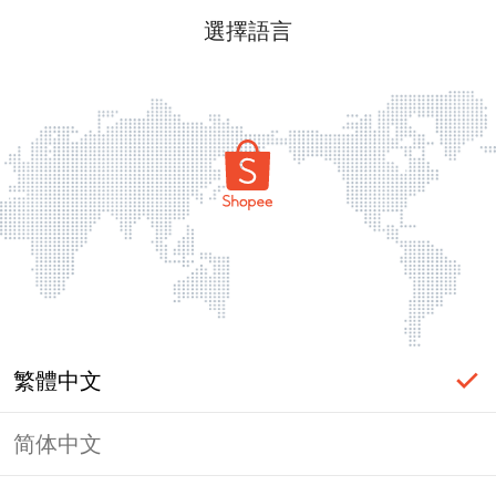
選擇語言
繁體中文
简体中文
頁面無法顯示