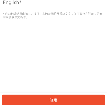
English*
發生錯誤！請登入並再試一次或回到主
頁。
* 自動翻譯結果由第三方提供，未涵蓋圖片及系統文字，並可能存在誤差，若有
差異請以原文為準。
登入
返回首頁
確定
ID: 240ffd21fce-d573-4296-a7c4-47e0d0fcb7fa