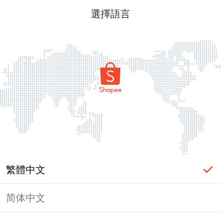
選擇語言
繁體中文
简体中文
頁面無法顯示