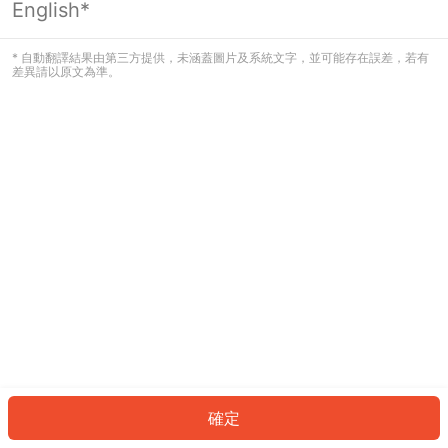
English*
發生錯誤！請登入並再試一次或回到主
頁。
* 自動翻譯結果由第三方提供，未涵蓋圖片及系統文字，並可能存在誤差，若有
差異請以原文為準。
登入
返回首頁
確定
ID: 634a87c08b8-9d04-4b0f-8a77-419c8ebe9abe