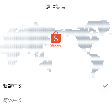
選擇語言
繁體中文
简体中文
頁面無法顯示