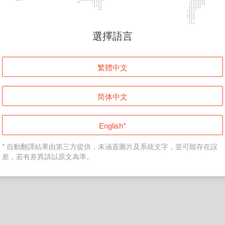
頁面無法顯示
選擇語言
發生錯誤！請登入並再試一次或回到主頁。
繁體中文
登入
简体中文
返回首頁
English*
* 自動翻譯結果由第三方提供，未涵蓋圖片及系統文字，並可能存在誤
差，若有差異請以原文為準。