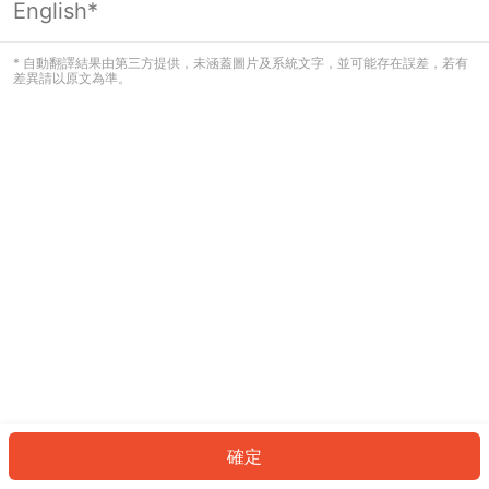
English*
發生錯誤！請登入並再試一次或回到主
頁。
* 自動翻譯結果由第三方提供，未涵蓋圖片及系統文字，並可能存在誤差，若有
差異請以原文為準。
登入
返回首頁
確定
ID: 3622b0b601c-f13d-4c2a-9a40-afa5c2cc6fb2