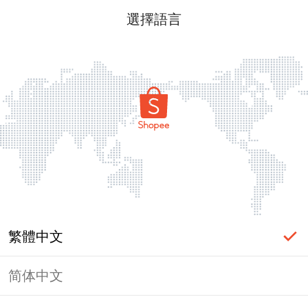
選擇語言
繁體中文
简体中文
頁面無法顯示