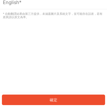
English*
發生錯誤！請登入並再試一次或回到主
頁。
* 自動翻譯結果由第三方提供，未涵蓋圖片及系統文字，並可能存在誤差，若有
差異請以原文為準。
登入
返回首頁
確定
ID: 788ab6a2e43-a00e-4953-a6ae-85c83743f0e1