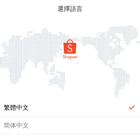
選擇語言
繁體中文
简体中文
頁面無法顯示